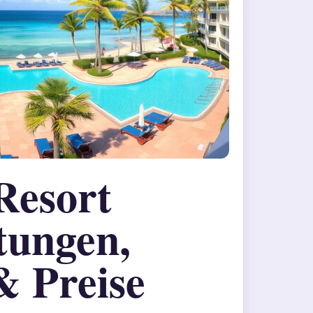
Resort
tungen,
& Preise