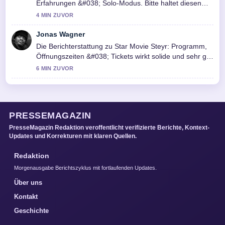
Erfahrungen &#038; Solo-Modus. Bitte haltet diesen
Liveticker aktuell.
4 MIN ZUVOR
Jonas Wagner
Die Berichterstattung zu Star Movie Steyr: Programm,
Öffnungszeiten &#038; Tickets wirkt solide und sehr gut
nachvollziehbar.
6 MIN ZUVOR
PRESSEMAGAZIN
PresseMagazin Redaktion veroffentlicht verifizierte Berichte, Kontext-
Updates und Korrekturen mit klaren Quellen.
Redaktion
Morgenausgabe Berichtszyklus mit fortlaufenden Updates.
Über uns
Kontakt
Geschichte