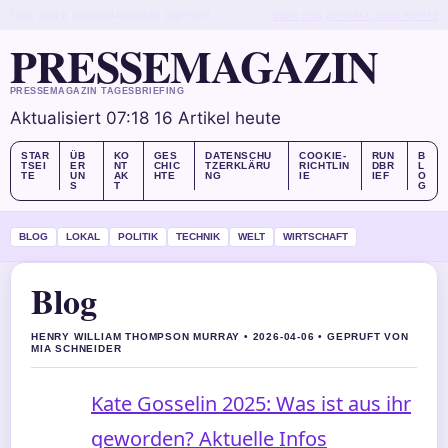
THU, AUG 6
MORGENAUSGABE
DEUTSCH
ÜBER UNS
KONTAKT
GESCHICHTE
PRESSEMAGAZIN
PRESSEMAGAZIN TAGESBRIEFING
Aktualisiert 07:18
16 Artikel heute
STAR
ÜB
KO
GES
DATENSCHU
COOKIE-
RUN
B
TSEI
ER
NT
CHIC
TZERKLÄRU
RICHTLIN
DBR
L
TE
UN
AK
HTE
NG
IE
IEF
O
S
T
G
BLOG
LOKAL
POLITIK
TECHNIK
WELT
WIRTSCHAFT
Blog
HENRY WILLIAM THOMPSON MURRAY • 2026-04-06 • GEPRUFT VON
MIA SCHNEIDER
Kate Gosselin 2025: Was ist aus ihr
geworden? Aktuelle Infos