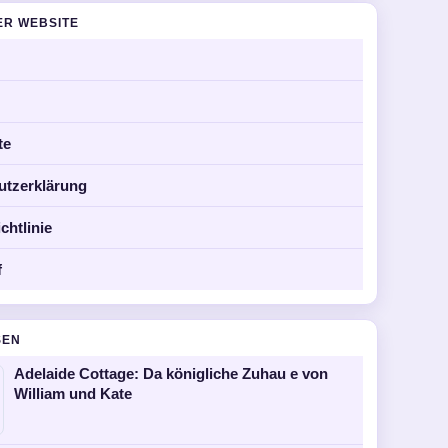
ER WEBSITE
te
utzerklärung
chtlinie
f
SEN
Adelaide Cottage: Da königliche Zuhau e von
William und Kate