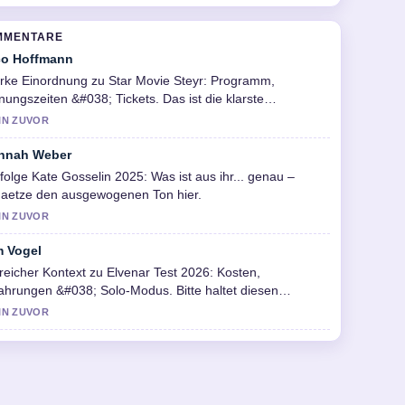
MMENTARE
co Hoffmann
rke Einordnung zu Star Movie Steyr: Programm,
nungszeiten &#038; Tickets. Das ist die klarste
sammenfassung, die ich heute gesehen habe.
IN ZUVOR
nnah Weber
folge Kate Gosselin 2025: Was ist aus ihr... genau –
haetze den ausgewogenen Ton hier.
IN ZUVOR
m Vogel
freicher Kontext zu Elvenar Test 2026: Kosten,
ahrungen &#038; Solo-Modus. Bitte haltet diesen
eticker aktuell.
IN ZUVOR