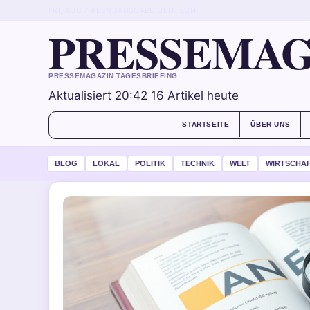
FRI, AUG 7
ABENDAUSGABE
DEUTSCH
PRESSEMAG
PRESSEMAGAZIN TAGESBRIEFING
Aktualisiert 20:42
16 Artikel heute
STARTSEITE
ÜBER UNS
BLOG
LOKAL
POLITIK
TECHNIK
WELT
WIRTSCHA