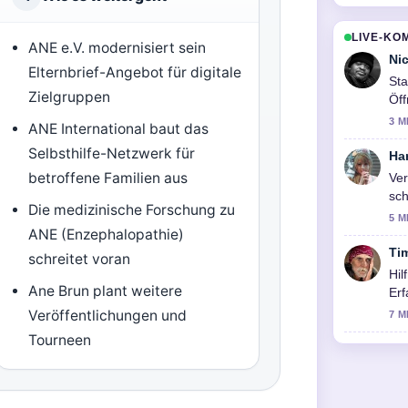
LIVE-KO
ANE e.V. modernisiert sein
Ni
Elternbrief-Angebot für digitale
Sta
Zielgruppen
Öff
Zu
3 M
ANE International baut das
Selbsthilfe-Netzwerk für
Ha
betroffene Familien aus
Ver
sc
Die medizinische Forschung zu
5 M
ANE (Enzephalopathie)
Ti
schreitet voran
Hil
Ane Brun plant weitere
Erf
Liv
Veröffentlichungen und
7 M
Tourneen