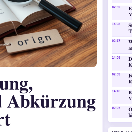
E
02:02
M
S
14:03
T
W
02:17
a
D
14:09
K
ung,
F
02:03
R
d Abkürzung
B
14:16
V
rt
O
02:07
b