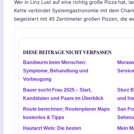
Wer in Linz Lust auf eine richtig große Pizza hat, la
Kette verbindet Systemgastronomie mit dem Charme
begeistert mit 45 Zentimeter großen Pizzen, die we
DIESE BEITRAGE NICHT VERPASSEN
Bandwurm beim Menschen:
Morawa 
Symptome, Behandlung und
Service
Vorbeugung
Bauer sucht Frau 2025 – Start,
Sturz B
Kandidaten und Paare im Überblick
und his
Route berechnen: Routenplaner Maps
San Fra
kostenlos & Tipps
Sehens
Hautarzt Wels: Die besten
Mein Ma