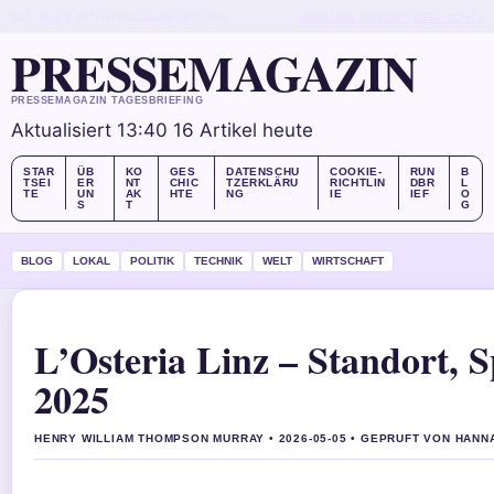
SAT, AUG 8
MITTAGSAUSGABE
DEUTSCH
ÜBER UNS
KONTAKT
GESCHICHTE
PRESSEMAGAZIN
PRESSEMAGAZIN TAGESBRIEFING
Aktualisiert 13:40
16 Artikel heute
STAR
ÜB
KO
GES
DATENSCHU
COOKIE-
RUN
B
TSEI
ER
NT
CHIC
TZERKLÄRU
RICHTLIN
DBR
L
TE
UN
AK
HTE
NG
IE
IEF
O
S
T
G
BLOG
LOKAL
POLITIK
TECHNIK
WELT
WIRTSCHAFT
L’Osteria Linz – Standort, S
2025
HENRY WILLIAM THOMPSON MURRAY • 2026-05-05 • GEPRUFT VON HANN