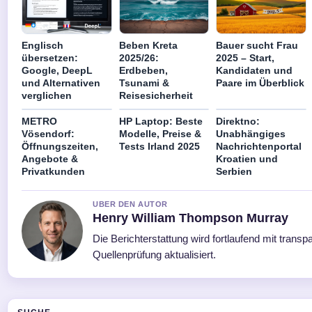
Englisch
Beben Kreta
Bauer sucht Frau
übersetzen:
2025/26:
2025 – Start,
Google, DeepL
Erdbeben,
Kandidaten und
und Alternativen
Tsunami &
Paare im Überblick
verglichen
Reisesicherheit
METRO
HP Laptop: Beste
Direktno:
Vösendorf:
Modelle, Preise &
Unabhängiges
Öffnungszeiten,
Tests Irland 2025
Nachrichtenportal
Angebote &
Kroatien und
Privatkunden
Serbien
UBER DEN AUTOR
Henry William Thompson Murray
Die Berichterstattung wird fortlaufend mit transp
Quellenprüfung aktualisiert.