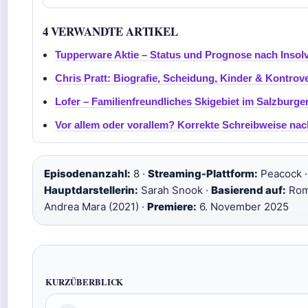
4 VERWANDTE ARTIKEL
Tupperware Aktie – Status und Prognose nach Insol
Chris Pratt: Biografie, Scheidung, Kinder & Kontrov
Lofer – Familienfreundliches Skigebiet im Salzburge
Vor allem oder vorallem? Korrekte Schreibweise na
Episodenanzahl:
8 ·
Streaming-Plattform:
Peacock ·
Hauptdarstellerin:
Sarah Snook ·
Basierend auf:
Rom
Andrea Mara (2021) ·
Premiere:
6. November 2025
KURZÜBERBLICK