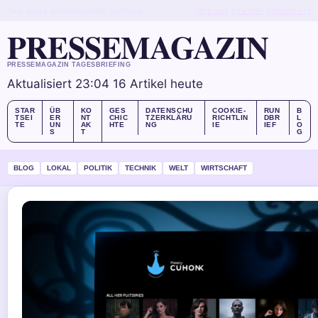
THU, AUG 6
ABENDAUSGABE
DEUTSCH
ÜBER UNS
KONTAKT
GESCHICHTE
PRESSEMAGAZIN
PRESSEMAGAZIN TAGESBRIEFING
Aktualisiert 23:04
16 Artikel heute
STAR
ÜB
KO
GES
DATENSCHU
COOKIE-
RUN
B
TSEI
ER
NT
CHIC
TZERKLÄRU
RICHTLIN
DBR
L
TE
UN
AK
HTE
NG
IE
IEF
O
S
T
G
BLOG
LOKAL
POLITIK
TECHNIK
WELT
WIRTSCHAFT