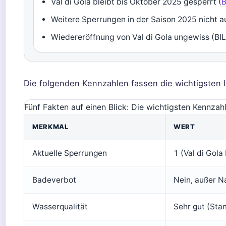
Val di Gola bleibt bis Oktober 2025 gesperrt (
B
Weitere Sperrungen in der Saison 2025 nicht 
Wiedereröffnung von Val di Gola ungewiss (B
Die folgenden Kennzahlen fassen die wichtigsten
Fünf Fakten auf einen Blick: Die wichtigsten Kennza
MERKMAL
WERT
Aktuelle Sperrungen
1 (Val di Gola
Badeverbot
Nein, außer N
Wasserqualität
Sehr gut (Sta