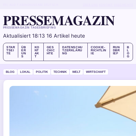
FRI, AUG 7
ABENDAUSGABE
DEUTSCH
ÜBER UNS
KONTAKT
GESCHICHTE
PRESSEMAGAZIN
PRESSEMAGAZIN TAGESBRIEFING
Aktualisiert 18:13
16 Artikel heute
STAR
ÜB
KO
GES
DATENSCHU
COOKIE-
RUN
B
TSEI
ER
NT
CHIC
TZERKLÄRU
RICHTLIN
DBR
L
TE
UN
AK
HTE
NG
IE
IEF
O
S
T
G
BLOG
LOKAL
POLITIK
TECHNIK
WELT
WIRTSCHAFT