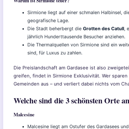
Warum ist Sirmione teuer?
Sirmione liegt auf einer schmalen Halbinsel, di
geografische Lage.
Die Stadt beherbergt die
Grotten des Catull
, 
jährlich Hunderttausende Besucher anziehen.
Die Thermalquellen von Sirmione sind ein weite
sind, für Luxus zu zahlen.
Die Preislandschaft am Gardasee ist also zweigeteilt
greifen, findet in Sirmione Exklusivität. Wer spare
Gemeinden aus – und verliert dabei nichts vom C
Welche sind die 3 schönsten Orte 
Malcesine
Malcesine liegt am Ostufer des Gardasees und 