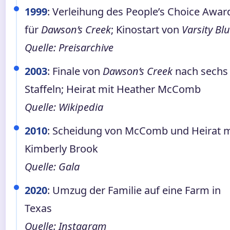
1999
: Verleihung des People’s Choice Awar
für
Dawson’s Creek
; Kinostart von
Varsity Bl
Quelle: Preisarchive
2003
: Finale von
Dawson’s Creek
nach sechs
Staffeln; Heirat mit Heather McComb
Quelle: Wikipedia
2010
: Scheidung von McComb und Heirat m
Kimberly Brook
Quelle: Gala
2020
: Umzug der Familie auf eine Farm in
Texas
Quelle: Instagram