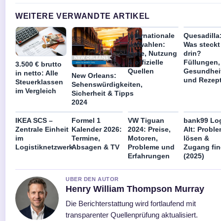
WEITERE VERWANDTE ARTIKEL
Internationale
Quesadilla
Vorwahlen:
Was steckt
Liste, Nutzung
drin?
& offizielle
Füllungen,
3.500 € brutto
Quellen
Gesundhei
in netto: Alle
New Orleans:
und Rezep
Steuerklassen
Sehenswürdigkeiten,
im Vergleich
Sicherheit & Tipps
2024
IKEA SCS –
Formel 1
VW Tiguan
bank99 Lo
Zentrale Einheit
Kalender 2026:
2024: Preise,
Alt: Probl
im
Termine,
Motoren,
lösen &
Logistiknetzwerk
Absagen & TV
Probleme und
Zugang fi
Erfahrungen
(2025)
UBER DEN AUTOR
Henry William Thompson Murray
Die Berichterstattung wird fortlaufend mit
transparenter Quellenprüfung aktualisiert.