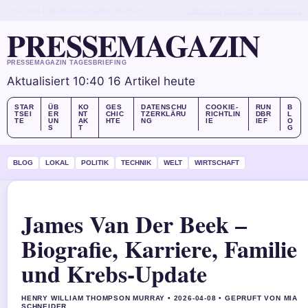
THU, AUG 6
MORGENAUSGABE
DEUTSCH
ÜBER UNS
KONTAKT
GESCHICHTE
PRESSEMAGAZIN
PRESSEMAGAZIN TAGESBRIEFING
Aktualisiert 10:40
16 Artikel heute
STAR
ÜB
KO
GES
DATENSCHU
COOKIE-
RUN
B
TSEI
ER
NT
CHIC
TZERKLÄRU
RICHTLIN
DBR
L
TE
UN
AK
HTE
NG
IE
IEF
O
S
T
G
BLOG
LOKAL
POLITIK
TECHNIK
WELT
WIRTSCHAFT
James Van Der Beek –
Biografie, Karriere, Familie
und Krebs-Update
HENRY WILLIAM THOMPSON MURRAY • 2026-04-08 • GEPRUFT VON MIA
SCHNEIDER