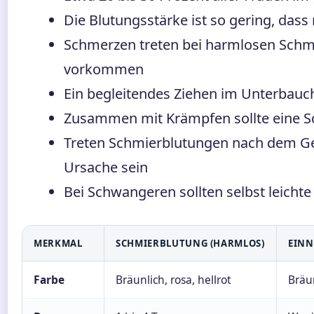
Die Blutungsstärke ist so gering, das
Schmerzen treten bei harmlosen Schm
vorkommen
Ein begleitendes Ziehen im Unterbauc
Zusammen mit Krämpfen sollte eine Sc
Treten Schmierblutungen nach dem Ges
Ursache sein
Bei Schwangeren sollten selbst leich
MERKMAL
SCHMIERBLUTUNG (HARMLOS)
EIN
Farbe
Bräunlich, rosa, hellrot
Bräun