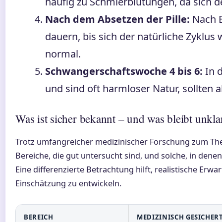
häufig zu Schmierblutungen, da sich d
Nach dem Absetzen der Pille:
Nach B
dauern, bis sich der natürliche Zyklus
normal.
Schwangerschaftswoche 4 bis 6:
In d
und sind oft harmloser Natur, sollten a
Was ist sicher bekannt – und was bleibt unkla
Trotz umfangreicher medizinischer Forschung zum Th
Bereiche, die gut untersucht sind, und solche, in dene
Eine differenzierte Betrachtung hilft, realistische Erw
Einschätzung zu entwickeln.
BEREICH
MEDIZINISCH GESICHER