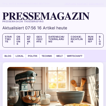
THU, AUG 6
MORGENAUSGABE
DEUTSCH
ÜBER UNS
KONTAKT
GESCHICHTE
PRESSEMAGAZIN
PRESSEMAGAZIN TAGESBRIEFING
Aktualisiert 07:56
16 Artikel heute
STAR
ÜB
KO
GES
DATENSCHU
COOKIE-
RUN
B
TSEI
ER
NT
CHIC
TZERKLÄRU
RICHTLIN
DBR
L
TE
UN
AK
HTE
NG
IE
IEF
O
S
T
G
BLOG
LOKAL
POLITIK
TECHNIK
WELT
WIRTSCHAFT