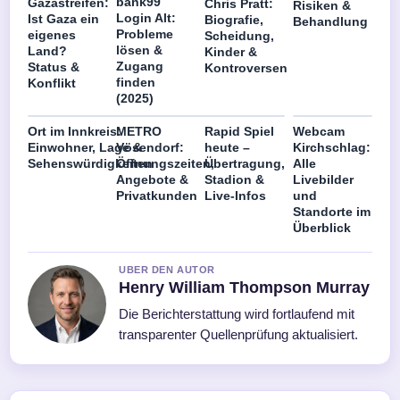
bank99
Gazastreifen:
Chris Pratt:
Risiken &
Login Alt:
Ist Gaza ein
Biografie,
Behandlung
Probleme
eigenes
Scheidung,
lösen &
Land?
Kinder &
Zugang
Status &
Kontroversen
finden
Konflikt
(2025)
Ort im Innkreis:
METRO
Rapid Spiel
Webcam
Einwohner, Lage &
Vösendorf:
heute –
Kirchschlag:
Sehenswürdigkeiten
Öffnungszeiten,
Übertragung,
Alle
Angebote &
Stadion &
Livebilder
Privatkunden
Live-Infos
und
Standorte im
Überblick
UBER DEN AUTOR
Henry William Thompson Murray
Die Berichterstattung wird fortlaufend mit
transparenter Quellenprüfung aktualisiert.