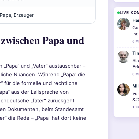
LIVE-KO
Papa, Erzeuger
Ha
Gut
ihr
d zwischen Papa und
6 M
Ti
Sta
 „Papa“ und „Vater“ austauschbar –
Erf
Zu
dliche Nuancen. Während „Papa“ die
8 M
r“ für die formelle und rechtliche
Mi
apa“ aus der Lallsprache von
Ver
&#
ochdeutsche „fater“ zurückgeht
hie
10 
iellen Dokumenten, beim Standesamt
ter“ die Rede – „Papa“ hat dort keine