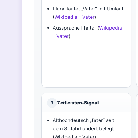
Plural lautet „Väter“ mit Umlaut
(
Wikipedia – Vater
)
Aussprache [ˈfaːtɐ] (
Wikipedia
– Vater
)
Zeitleisten-Signal
3
Althochdeutsch „fater“ seit
dem 8. Jahrhundert belegt
(Wikipedia – Vater)