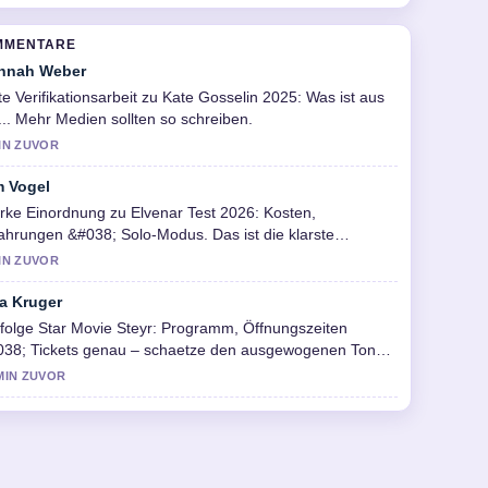
MMENTARE
nnah Weber
e Verifikationsarbeit zu Kate Gosselin 2025: Was ist aus
.... Mehr Medien sollten so schreiben.
IN ZUVOR
m Vogel
rke Einordnung zu Elvenar Test 2026: Kosten,
ahrungen &#038; Solo-Modus. Das ist die klarste
sammenfassung, die ich heute gesehen habe.
IN ZUVOR
la Kruger
folge Star Movie Steyr: Programm, Öffnungszeiten
038; Tickets genau – schaetze den ausgewogenen Ton
r.
MIN ZUVOR