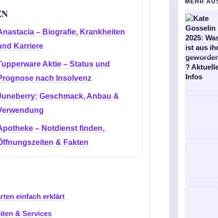
MEHR AU
EN
Anastacia – Biografie, Krankheiten
und Karriere
Tupperware Aktie – Status und
Prognose nach Insolvenz
Juneberry: Geschmack, Anbau &
Verwendung
Apotheke – Notdienst finden,
Öffnungszeiten & Fakten
ten einfach erklärt
iten & Services