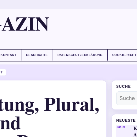
AZIN
KONTAKT
GESCHICHTE
DATENSCHUTZERKLÄRUNG
COOKIE-RICHT
FT
SUCHE
ung, Plural,
und
NEUESTE 
K
14:19
A