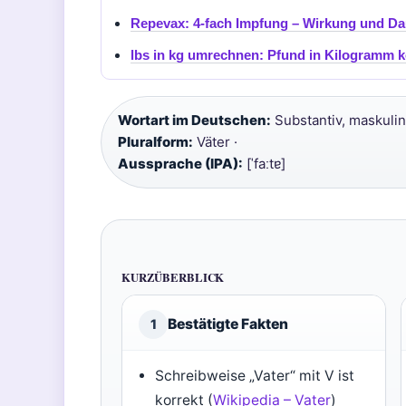
Repevax: 4-fach Impfung – Wirkung und Da
lbs in kg umrechnen: Pfund in Kilogramm k
Wortart im Deutschen:
Substantiv, maskulin
Pluralform:
Väter ·
Aussprache (IPA):
[ˈfaːtɐ]
KURZÜBERBLICK
Bestätigte Fakten
1
Schreibweise „Vater“ mit V ist
korrekt (
Wikipedia – Vater
)