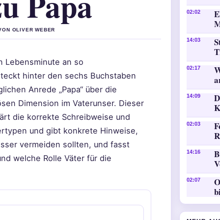
zu Papa
E
02:02
M
 VON OLIVER WEBER
S
14:03
T
en Lebensminute an so
W
02:17
 steckt hinter den sechs Buchstaben
a
äglichen Anrede „Papa“ über die
D
14:09
giösen Dimension im Vaterunser. Dieser
K
lärt die korrekte Schreibweise und
F
02:03
tertypen und gibt konkrete Hinweise,
R
sser vermeiden sollten, und fasst
B
14:16
nd welche Rolle Väter für die
V
O
02:07
b