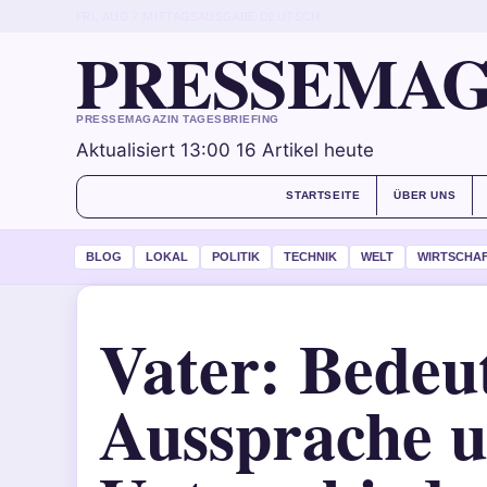
FRI, AUG 7
MITTAGSAUSGABE
DEUTSCH
PRESSEMAG
PRESSEMAGAZIN TAGESBRIEFING
Aktualisiert 13:00
16 Artikel heute
STARTSEITE
ÜBER UNS
BLOG
LOKAL
POLITIK
TECHNIK
WELT
WIRTSCHA
Vater: Bedeut
Aussprache 