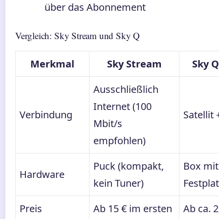
über das Abonnement
Vergleich: Sky Stream und Sky Q
Merkmal
Sky Stream
Sky Q 
Ausschließlich
Internet (100
Verbindung
Satellit
Mbit/s
empfohlen)
Puck (kompakt,
Box mit
Hardware
kein Tuner)
Festplat
Preis
Ab 15 € im ersten
Ab ca. 2