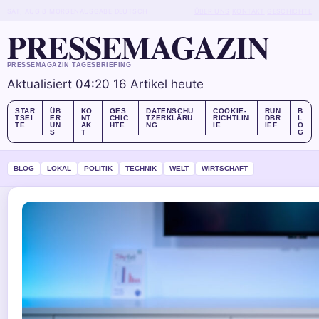
SAT, AUG 8
MORGENAUSGABE
DEUTSCH
ÜBER UNS
KONTAKT
GESCHICHTE
PRESSEMAGAZIN
PRESSEMAGAZIN TAGESBRIEFING
Aktualisiert 04:20
16 Artikel heute
STAR
ÜB
KO
GES
DATENSCHU
COOKIE-
RUN
B
TSEI
ER
NT
CHIC
TZERKLÄRU
RICHTLIN
DBR
L
TE
UN
AK
HTE
NG
IE
IEF
O
S
T
G
BLOG
LOKAL
POLITIK
TECHNIK
WELT
WIRTSCHAFT