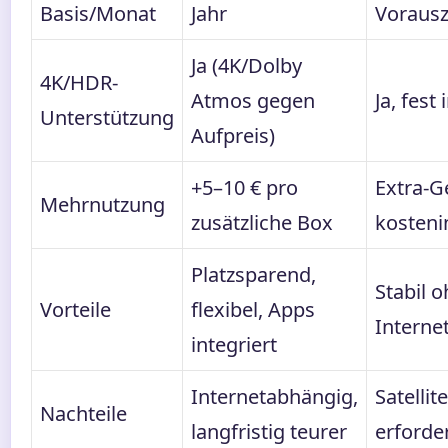
Basis/Monat
Jahr
Voraus
Ja (4K/Dolby
4K/HDR-
Atmos gegen
Ja, fest 
Unterstützung
Aufpreis)
+5–10 € pro
Extra-G
Mehrnutzung
zusätzliche Box
kosteni
Platzsparend,
Stabil 
Vorteile
flexibel, Apps
Interne
integriert
Internetabhängig,
Satelli
Nachteile
langfristig teurer
erforder