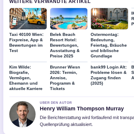
WEITERE VERWANDTE ARTIKEL
I
R
P
Taxi 40100 Wien:
Belek Beach
Ostermontag:
Fixpreise, App &
Resort Hotel:
Bedeutung,
Bewertungen im
Bewertungen,
Feiertag, Bräuche
Test
Ausstattung &
und biblische
Preise 2025
Grundlage
Kim Wilde:
Brunner Wiesn
bank99 Login Alt:
B
Biografie,
2026: Termin,
Probleme lösen &
S
Vermögen,
Anreise,
Zugang finden
A
Ehemann und
Programm &
(2025)
aktuelle Karriere
Tickets
UBER DEN AUTOR
Henry William Thompson Murray
Die Berichterstattung wird fortlaufend mit transp
Quellenprüfung aktualisiert.