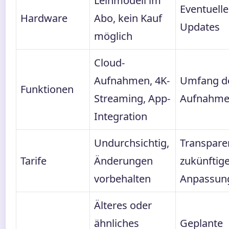
Leihmodell im
Eventuell
Hardware
Abo, kein Kauf
Updates
möglich
Cloud-
Aufnahmen, 4K-
Umfang d
Funktionen
Streaming, App-
Aufnahme
Integration
Undurchsichtig,
Transpare
Tarife
Änderungen
zukünftig
vorbehalten
Anpassun
Älteres oder
ähnliches
Geplante