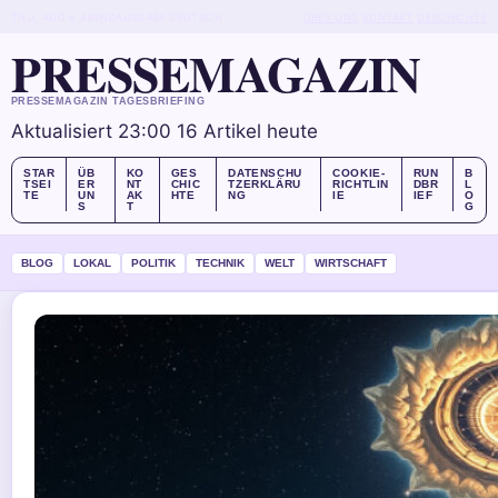
THU, AUG 6
ABENDAUSGABE
DEUTSCH
ÜBER UNS
KONTAKT
GESCHICHTE
PRESSEMAGAZIN
PRESSEMAGAZIN TAGESBRIEFING
Aktualisiert 23:00
16 Artikel heute
STAR
ÜB
KO
GES
DATENSCHU
COOKIE-
RUN
B
TSEI
ER
NT
CHIC
TZERKLÄRU
RICHTLIN
DBR
L
TE
UN
AK
HTE
NG
IE
IEF
O
S
T
G
BLOG
LOKAL
POLITIK
TECHNIK
WELT
WIRTSCHAFT