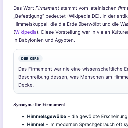
Das Wort
Firmament
stammt vom lateinischen
fir
„Befestigung” bedeutet (Wikipedia DE). In der ant
Himmelskuppel, die die Erde überwölbt und die Wa
(
Wikipedia
). Diese Vorstellung war in vielen Kultur
in Babylonien und Ägypten.
DER KERN
Das Firmament war nie eine wissenschaftliche En
Beschreibung dessen, was Menschen am Himmel 
Decke.
Synonyme für Firmament
Himmelsgewölbe
– die gewölbte Erscheinung
Himmel
– im modernen Sprachgebrauch oft s