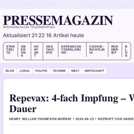
FRI, AUG 7
ABENDAUSGABE
DEUTSCH
ÜBER UNS
KONTAKT
GESCHICHTE
PRESSEMAGAZIN
PRESSEMAGAZIN TAGESBRIEFING
Aktualisiert 21:22
16 Artikel heute
STAR
ÜB
KO
GES
DATENSCHU
COOKIE-
RUN
B
TSEI
ER
NT
CHIC
TZERKLÄRU
RICHTLIN
DBR
L
TE
UN
AK
HTE
NG
IE
IEF
O
S
T
G
BLOG
LOKAL
POLITIK
TECHNIK
WELT
WIRTSCHAFT
Repevax: 4-fach Impfung –
Dauer
HENRY WILLIAM THOMPSON MURRAY • 2026-06-15 • GEPRUFT VON DANI