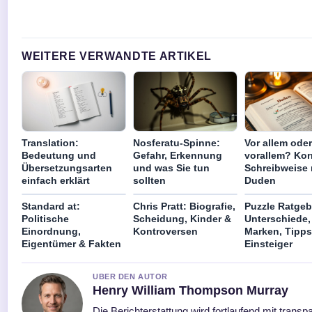
WEITERE VERWANDTE ARTIKEL
Translation:
Nosferatu-Spinne:
Vor allem oder
Bedeutung und
Gefahr, Erkennung
vorallem? Kor
Übersetzungsarten
und was Sie tun
Schreibweise
einfach erklärt
sollten
Duden
Standard at:
Chris Pratt: Biografie,
Puzzle Ratgeb
Politische
Scheidung, Kinder &
Unterschiede,
Einordnung,
Kontroversen
Marken, Tipps
Eigentümer & Fakten
Einsteiger
UBER DEN AUTOR
Henry William Thompson Murray
Die Berichterstattung wird fortlaufend mit trans