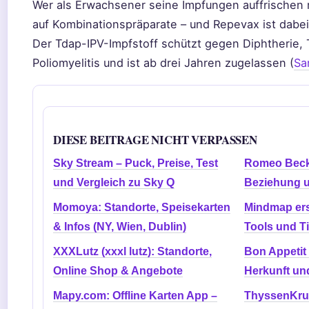
Wer als Erwachsener seine Impfungen auffrischen 
auf Kombinationspräparate – und Repevax ist dabei
Der Tdap-IPV-Impfstoff schützt gegen Diphtherie, 
Poliomyelitis und ist ab drei Jahren zugelassen (
Sa
DIESE BEITRAGE NICHT VERPASSEN
Sky Stream – Puck, Preise, Test
Romeo Beck
und Vergleich zu Sky Q
Beziehung u
Momoya: Standorte, Speisekarten
Mindmap erst
& Infos (NY, Wien, Dublin)
Tools und T
XXXLutz (xxxl lutz): Standorte,
Bon Appetit
Online Shop & Angebote
Herkunft u
Mapy.com: Offline Karten App –
ThyssenKrup