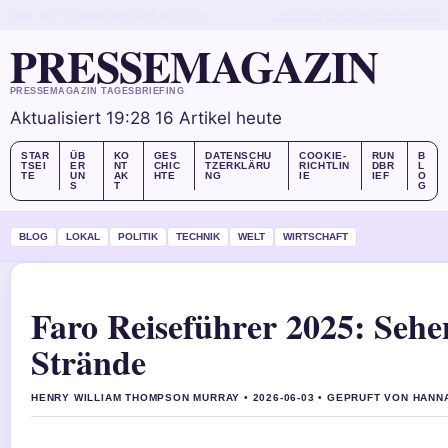
MON, AUG 10
ABENDAUSGABE
DEUTSCH
ÜBER UNS
KONTAKT
GESCHICHTE
PRESSEMAGAZIN
PRESSEMAGAZIN TAGESBRIEFING
Aktualisiert 19:28
16 Artikel heute
STAR
ÜB
KO
GES
DATENSCHU
COOKIE-
RUN
B
TSEI
ER
NT
CHIC
TZERKLÄRU
RICHTLIN
DBR
L
TE
UN
AK
HTE
NG
IE
IEF
O
S
T
G
BLOG
LOKAL
POLITIK
TECHNIK
WELT
WIRTSCHAFT
Faro Reiseführer 2025: Sehe
Strände
HENRY WILLIAM THOMPSON MURRAY • 2026-06-03 • GEPRUFT VON HANN