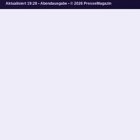
Aktualisiert 19:28 • Abendausgabe • © 2026 PresseMagazin