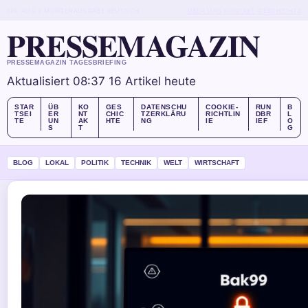
FRI, AUG 7
MORGENAUSGABE
DEUTSCH
ÜBER UNS
KONTAKT
GESCHICHTE
PRESSEMAGAZIN
PRESSEMAGAZIN TAGESBRIEFING
Aktualisiert 08:37
16 Artikel heute
STAR
ÜB
KO
GES
DATENSCHU
COOKIE-
RUN
B
TSEI
ER
NT
CHIC
TZERKLÄRU
RICHTLIN
DBR
L
TE
UN
AK
HTE
NG
IE
IEF
O
S
T
G
BLOG
LOKAL
POLITIK
TECHNIK
WELT
WIRTSCHAFT