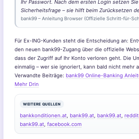
Ihr Passwort. Nach dem ersten Login setzen Sie 
Sicherheitsfrage – sie hilft beim Zurücksetzen d
bank99 – Anleitung Browser (Offizielle Schritt-für-Sch
Für Ex-ING-Kunden steht die Entscheidung an: Entw
den neuen bank99-Zugang über die offizielle Webse
dass der Zugriff auf Ihr Konto verloren geht. Die Um
einmalig – wer sie ignoriert, kann bald nicht mehr 
Verwandte Beiträge:
bank99 Online-Banking Anlei
Mehr Drin
WEITERE QUELLEN
bankkonditionen.at
,
bank99.at
,
bank99.at
,
reddi
bank99.at
,
facebook.com