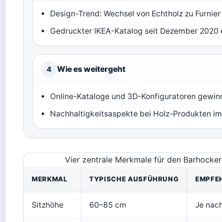
Design-Trend: Wechsel von Echtholz zu Furnier
Gedruckter IKEA-Katalog seit Dezember 2020 e
Wie es weitergeht
4
Online-Kataloge und 3D-Konfiguratoren gewi
Nachhaltigkeitsaspekte bei Holz-Produkten i
Vier zentrale Merkmale für den Barhocker-
MERKMAL
TYPISCHE AUSFÜHRUNG
EMPFE
Sitzhöhe
60–85 cm
Je nac