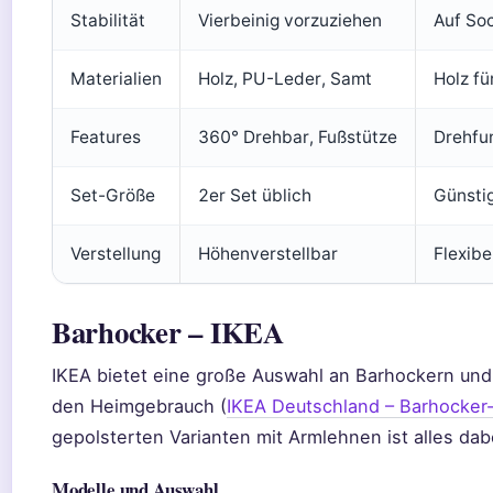
Stabilität
Vierbeinig vorzuziehen
Auf So
Materialien
Holz, PU-Leder, Samt
Holz fü
Features
360° Drehbar, Fußstütze
Drehfun
Set-Größe
2er Set üblich
Günstig
Verstellung
Höhenverstellbar
Flexibe
Barhocker – IKEA
IKEA bietet eine große Auswahl an Barhockern und
den Heimgebrauch (
IKEA Deutschland – Barhocker
gepolsterten Varianten mit Armlehnen ist alles dab
Modelle und Auswahl