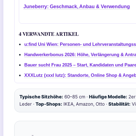
Juneberry: Geschmack, Anbau & Verwendung
4 VERWANDTE ARTIKEL
u:find Uni Wien: Personen- und Lehrveranstaltungs
Handwerkerbonus 2026: Höhe, Verlängerung & Antr
Bauer sucht Frau 2025 – Start, Kandidaten und Paar
XXXLutz (xxxl lutz): Standorte, Online Shop & Ange
Typische Sitzhöhe:
60–85 cm ·
Häufige Modelle:
2er
Leder ·
Top-Shops:
IKEA, Amazon, Otto ·
Stabilität:
Vi