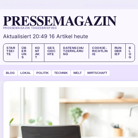
SAT, AUG 8
ABENDAUSGABE
DEUTSCH
ÜBER UNS
KONTAKT
GESCHICHTE
PRESSEMAGAZIN
PRESSEMAGAZIN TAGESBRIEFING
Aktualisiert 20:49
16 Artikel heute
STAR
ÜB
KO
GES
DATENSCHU
COOKIE-
RUN
B
TSEI
ER
NT
CHIC
TZERKLÄRU
RICHTLIN
DBR
L
TE
UN
AK
HTE
NG
IE
IEF
O
S
T
G
BLOG
LOKAL
POLITIK
TECHNIK
WELT
WIRTSCHAFT