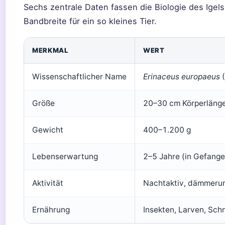
Sechs zentrale Daten fassen die Biologie des Igel
Bandbreite für ein so kleines Tier.
MERKMAL
WERT
Wissenschaftlicher Name
Erinaceus europaeus
(
Größe
20–30 cm Körperläng
Gewicht
400–1.200 g
Lebenserwartung
2–5 Jahre (in Gefange
Aktivität
Nachtaktiv, dämmerun
Ernährung
Insekten, Larven, Sc