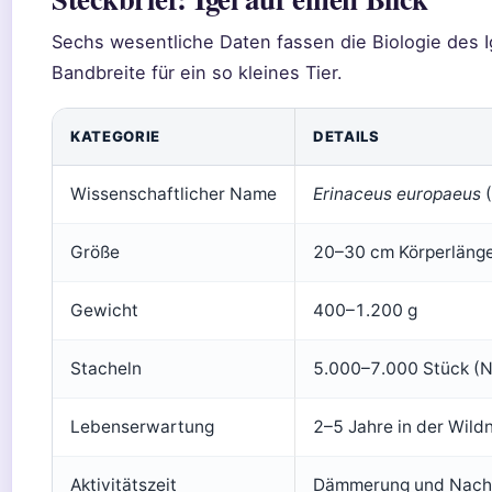
Sechs wesentliche Daten fassen die Biologie des 
Bandbreite für ein so kleines Tier.
KATEGORIE
DETAILS
Wissenschaftlicher Name
Erinaceus europaeus
(
Größe
20–30 cm Körperläng
Gewicht
400–1.200 g
Stacheln
5.000–7.000 Stück (
Lebenserwartung
2–5 Jahre in der Wildn
Aktivitätszeit
Dämmerung und Nacht