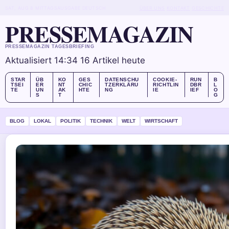
SAT, AUG 8
MITTAGSAUSGABE
DEUTSCH
ÜBER UNS
KONTAKT
GESCHICHTE
PRESSEMAGAZIN
PRESSEMAGAZIN TAGESBRIEFING
Aktualisiert 14:34
16 Artikel heute
STAR
ÜB
KO
GES
DATENSCHU
COOKIE-
RUN
B
TSEI
ER
NT
CHIC
TZERKLÄRU
RICHTLIN
DBR
L
TE
UN
AK
HTE
NG
IE
IEF
O
S
T
G
BLOG
LOKAL
POLITIK
TECHNIK
WELT
WIRTSCHAFT