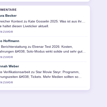
MMENTARE
ura Becker
freicher Kontext zu Kate Gosselin 2025: Was ist aus ihr....
te haltet diesen Liveticker aktuell.
IN ZUVOR
co Hoffmann
 Berichterstattung zu Elvenar Test 2026: Kosten,
ahrungen &#038; Solo-Modus wirkt solide und sehr gut
hvollziehbar.
IN ZUVOR
nnah Weber
e Verifikationsarbeit zu Star Movie Steyr: Programm,
nungszeiten &#038; Tickets. Mehr Medien sollten so
reiben.
IN ZUVOR