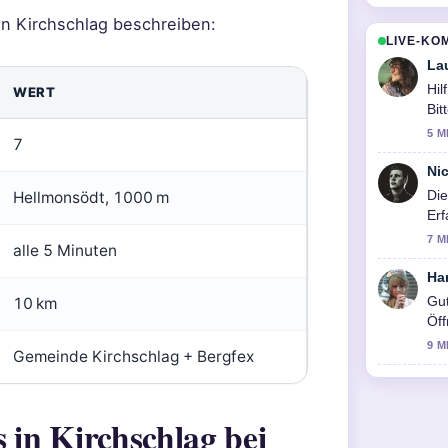
n Kirchschlag beschreiben:
LIVE-KO
La
Hil
WERT
Bit
5 M
7
Ni
Die
Hellmonsödt, 1000 m
Erf
nac
7 M
alle 5 Minuten
Ha
Gut
10 km
Öff
sch
9 M
Gemeinde Kirchschlag + Bergfex
 in Kirchschlag bei