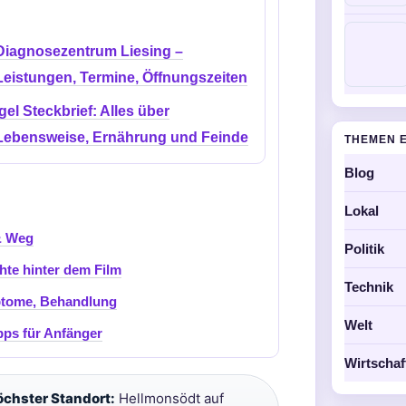
Diagnosezentrum Liesing –
Leistungen, Termine, Öffnungszeiten
Igel Steckbrief: Alles über
Lebensweise, Ernährung und Feinde
THEMEN 
Blog
Lokal
 & Weg
Politik
hte hinter dem Film
Technik
ptome, Behandlung
Welt
pps für Anfänger
Wirtschaf
chster Standort:
Hellmonsödt auf