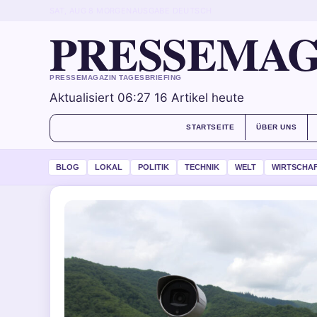
SAT, AUG 8
MORGENAUSGABE
DEUTSCH
PRESSEMAG
PRESSEMAGAZIN TAGESBRIEFING
Aktualisiert 06:27
16 Artikel heute
STARTSEITE
ÜBER UNS
BLOG
LOKAL
POLITIK
TECHNIK
WELT
WIRTSCHA