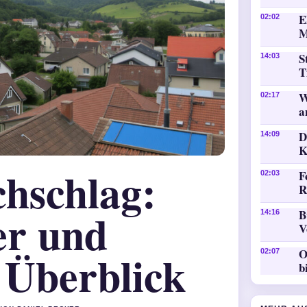
E
02:02
M
S
14:03
T
W
02:17
a
D
14:09
K
hschlag:
F
02:03
R
er und
B
14:16
V
 Überblick
O
02:07
b