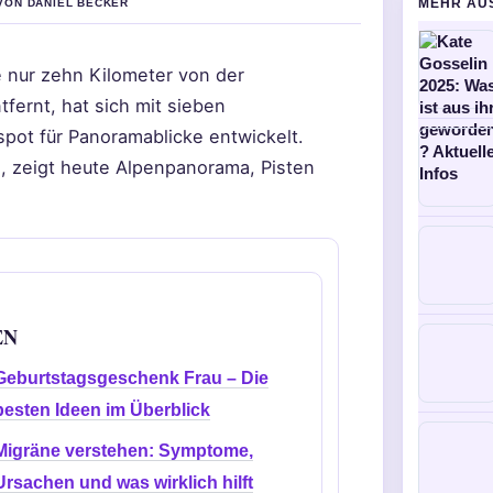
MEHR AU
 VON DANIEL BECKER
e nur zehn Kilometer von der
fernt, hat sich mit sieben
ot für Panoramablicke entwickelt.
, zeigt heute Alpenpanorama, Pisten
EN
Geburtstagsgeschenk Frau – Die
besten Ideen im Überblick
Migräne verstehen: Symptome,
Ursachen und was wirklich hilft