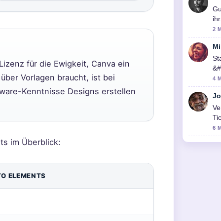
Gu
ih
2 
Mi
St
Lizenz für die Ewigkeit, Canva ein
&#
über Vorlagen braucht, ist bei
ic
4 
tware-Kenntnisse Designs erstellen
Jo
Ve
Ti
6 
s im Überblick:
TO ELEMENTS