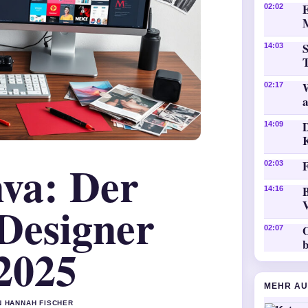
02:02
14:03
T
02:17
D
14:09
nva: Der
02:03
14:16
 Designer
02:07
2025
MEHR AU
N HANNAH FISCHER