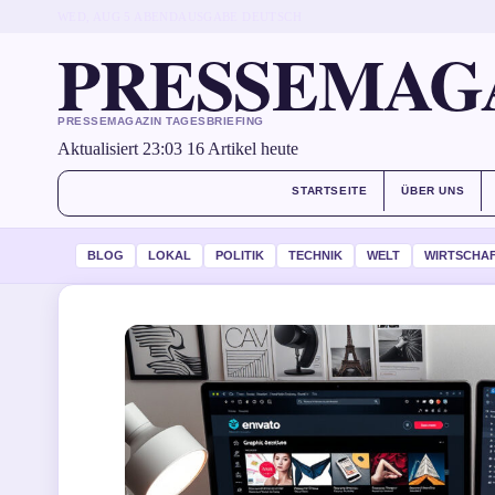
WED, AUG 5
ABENDAUSGABE
DEUTSCH
PRESSEMAG
PRESSEMAGAZIN TAGESBRIEFING
Aktualisiert 23:03
16 Artikel heute
STARTSEITE
ÜBER UNS
BLOG
LOKAL
POLITIK
TECHNIK
WELT
WIRTSCHA