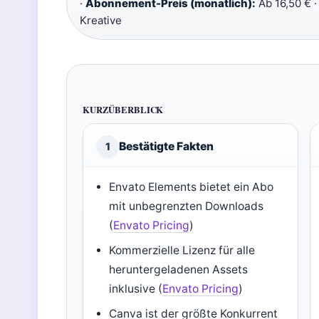
·
Abonnement-Preis (monatlich):
Ab 16,50 € 
Kreative
KURZÜBERBLICK
Bestätigte Fakten
1
Envato Elements bietet ein Abo
mit unbegrenzten Downloads
(
Envato Pricing
)
Kommerzielle Lizenz für alle
heruntergeladenen Assets
inklusive (
Envato Pricing
)
Canva ist der größte Konkurrent