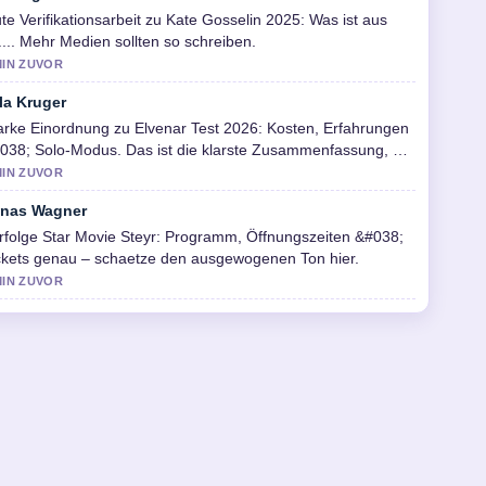
te Verifikationsarbeit zu Kate Gosselin 2025: Was ist aus
r.... Mehr Medien sollten so schreiben.
MIN ZUVOR
la Kruger
arke Einordnung zu Elvenar Test 2026: Kosten, Erfahrungen
038; Solo-Modus. Das ist die klarste Zusammenfassung, die
h heute gesehen habe.
MIN ZUVOR
nas Wagner
rfolge Star Movie Steyr: Programm, Öffnungszeiten &#038;
ckets genau – schaetze den ausgewogenen Ton hier.
MIN ZUVOR