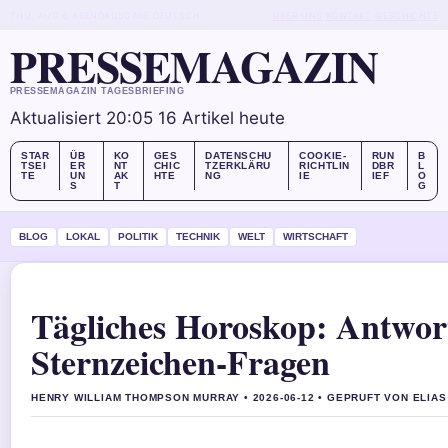
THU, AUG 6
ABENDAUSGABE
DEUTSCH
ÜBER UNS
KONTAKT
GESCHICHTE
PRESSEMAGAZIN
PRESSEMAGAZIN TAGESBRIEFING
Aktualisiert 20:05
16 Artikel heute
STAR
ÜB
KO
GES
DATENSCHU
COOKIE-
RUN
B
TSEI
ER
NT
CHIC
TZERKLÄRU
RICHTLIN
DBR
L
TE
UN
AK
HTE
NG
IE
IEF
O
S
T
G
BLOG
LOKAL
POLITIK
TECHNIK
WELT
WIRTSCHAFT
Tägliches Horoskop: Antwort
Sternzeichen-Fragen
HENRY WILLIAM THOMPSON MURRAY • 2026-06-12 • GEPRUFT VON ELIA