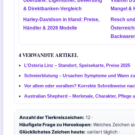
Oberbank: Eigentümer, Bewertung
Vitamin D3
& Direktbanken-Vergleich
Mangel & 
Harley-Davidson in Irland: Preise,
Resch und
Händler & 2026 Modelle
Österreich
Backwaren
4 VERWANDTE ARTIKEL
L’Osteria Linz – Standort, Speisekarte, Preise 2025
Schmierblutung – Ursachen Symptome und Wann zu
Vor allem oder vorallem? Korrekte Schreibweise na
Australian Shepherd – Merkmale, Charakter, Pflege 
Anzahl der Tierkreiszeichen:
12 ·
Häufigste Frage zu Horoskopen:
Welches Zeichen sie
Glücklichstes Zeichen heute:
variiert täglich ·