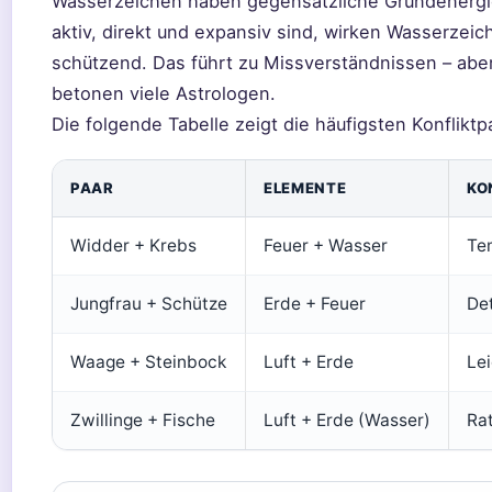
Wasserzeichen haben gegensätzliche Grundenergi
aktiv, direkt und expansiv sind, wirken Wasserzeich
schützend. Das führt zu Missverständnissen – abe
betonen viele Astrologen.
Die folgende Tabelle zeigt die häufigsten Konfliktp
PAAR
ELEMENTE
KO
Widder + Krebs
Feuer + Wasser
Te
Jungfrau + Schütze
Erde + Feuer
Det
Waage + Steinbock
Luft + Erde
Lei
Zwillinge + Fische
Luft + Erde (Wasser)
Rat