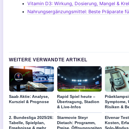
Vitamin D3: Wirkung, Dosierung, Mangel & Kre
Nahrungsergänzungsmittel: Beste Präparate f
WEITERE VERWANDTE ARTIKEL
Saab Aktie: Analyse,
Rapid Spiel heute –
Präeklampsi
Kursziel & Prognose
Übertragung, Stadion
Symptome, 
& Live-Infos
Risiken & 
2. Bundesliga 2025/26:
Starmovie Steyr
Elvenar Test
Tabelle, Spielplan,
Dietach: Programm,
Kosten, Erf
Ergebnisse & mehr
Preise, Öffnungszeiten
Solo-Modus